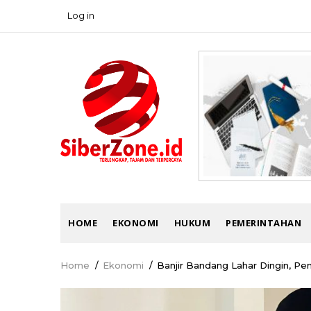
Skip
Log in
USER
to
ACCOUNT
main
MENU
content
MAIN
HOME
EKONOMI
HUKUM
PEMERINTAHAN
NAVIGATION
Home
/
Ekonomi
/
Banjir Bandang Lahar Dingin, P
Breadcrumb