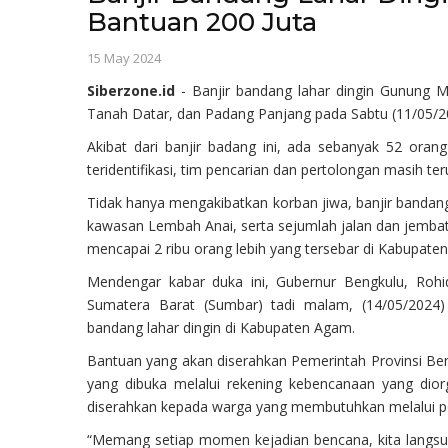
Bantuan 200 Juta
15 May 2024
Siberzone.id
- Banjir bandang lahar dingin Gunung 
Tanah Datar, dan Padang Panjang pada Sabtu (11/05/2
Akibat dari banjir badang ini, ada sebanyak 52 orang
teridentifikasi, tim pencarian dan pertolongan masih te
Tidak hanya mengakibatkan korban jiwa, banjir bandang
kawasan Lembah Anai, serta sejumlah jalan dan jembata
mencapai 2 ribu orang lebih yang tersebar di Kabupat
Mendengar kabar duka ini, Gubernur Bengkulu, Roh
Sumatera Barat (Sumbar) tadi malam, (14/05/2024
bandang lahar dingin di Kabupaten Agam.
Bantuan yang akan diserahkan Pemerintah Provinsi Ben
yang dibuka melalui rekening kebencanaan yang dior
diserahkan kepada warga yang membutuhkan melalui p
“Memang setiap momen kejadian bencana, kita langsun