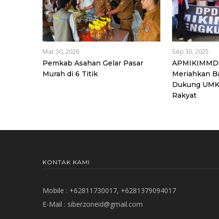
Mar 30, 2026
Sep 30, 2025
Pemkab Asahan Gelar Pasar
APMIKIMMDO
Murah di 6 Titik
Meriahkan B
Dukung UMK
Rakyat
KONTAK KAMI
Mobile : +62811730017, +6281379094017
E-Mail :
siberzoneid@gmail.com