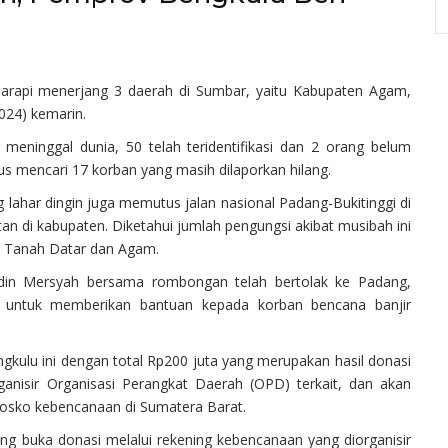
Marapi menerjang 3 daerah di Sumbar, yaitu Kabupaten Agam,
024) kemarin.
 meninggal dunia, 50 telah teridentifikasi dan 2 orang belum
rus mencari 17 korban yang masih dilaporkan hilang.
 lahar dingin juga memutus jalan nasional Padang-Bukitinggi di
n di kabupaten. Diketahui jumlah pengungsi akibat musibah ini
en Tanah Datar dan Agam.
idin Mersyah bersama rombongan telah bertolak ke Padang,
) untuk memberikan bantuan kepada korban bencana banjir
gkulu ini dengan total Rp200 juta yang merupakan hasil donasi
ganisir Organisasi Perangkat Daerah (OPD) terkait, dan akan
osko kebencanaan di Sumatera Barat.
g buka donasi melalui rekening kebencanaan yang diorganisir