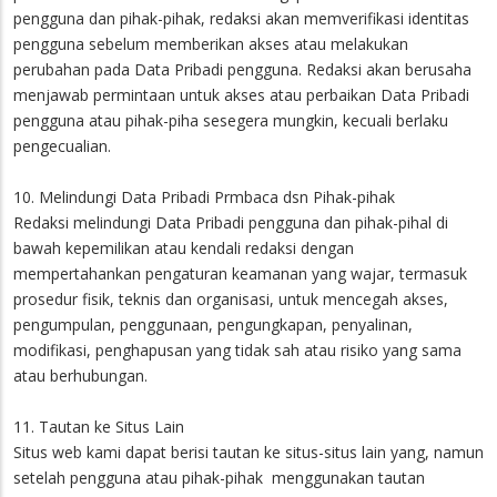
pengguna dan pihak-pihak, redaksi akan memverifikasi identitas
pengguna sebelum memberikan akses atau melakukan
perubahan pada Data Pribadi pengguna. Redaksi akan berusaha
menjawab permintaan untuk akses atau perbaikan Data Pribadi
pengguna atau pihak-piha sesegera mungkin, kecuali berlaku
pengecualian.
10. Melindungi Data Pribadi Prmbaca dsn Pihak-pihak
Redaksi melindungi Data Pribadi pengguna dan pihak-pihal di
bawah kepemilikan atau kendali redaksi dengan
mempertahankan pengaturan keamanan yang wajar, termasuk
prosedur fisik, teknis dan organisasi, untuk mencegah akses,
pengumpulan, penggunaan, pengungkapan, penyalinan,
modifikasi, penghapusan yang tidak sah atau risiko yang sama
atau berhubungan.
11. Tautan ke Situs Lain
Situs web kami dapat berisi tautan ke situs-situs lain yang, namun
setelah pengguna atau pihak-pihak menggunakan tautan