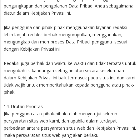
pengungkapan dan pengolahan Data Pribadi Anda sebagaimana
diatur dalam Kebijakan Privasi ini.
Jika pengguna dan pihak-pihak menggunakan layanan redaksi
lebih lanjut, redaksi berhak mengumpulkan, menggunakan,
mengungkap dan memproses Data Pribadi pengguna sesuai
dengan Kebijakan Privasi ini.
Redaksi juga berhak dari waktu ke waktu dan tidak terbatas untuk
mengubah isi kandungan sebagian atau secara keseluruhan
dalam Kebijakan Privasi ini baik termasuk pada situs ini, dan kami
tidak wajib untuk memberitahukan kepada pengguna atau pihak-
pihak.
14. Urutan Prioritas
Jika pengguna atau pihak-pihak telah menyetujui seluruh
persyaratan situs web kami, dan apabila dalam terdapat
perbedaan antara persyaratan situs web dan Kebijakan Privasi ini,
maka persyaratan situs web yang akan berlaku.