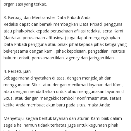
organisasi yang terkait.
3. Berbagi dan Mentransfer Data Pribadi Anda
Redaksi dapat dan berhak membagikan Data Pribadi pengguna
atau pihak-pihak kepada perusahaan afiliasi redaksi, serta Kami
(dan/atau perusahaan afiliasinya) juga dapat mengungkapkan
Data Pribadi pengguna atau pihak-pihal kepada pihak ketiga yang
bekerjasama dengan kami, pihak kepolisian, pengadilan, institusi
hukum terkait, perusahaan iklan, agency dan jaringan iklan.
4. Persetujuan
Sebagaimana dinyatakan di atas, dengan menjelajah dan
menggunakan Situs, atau dengan menikmati layanan dari Kami,
atau dengan mendaftarkan untuk atau menggunakan layanan di
Situs, atau dengan mengeklik tombol "Konfirmasi" atau setara
ketika Anda membuat akun baru pada situs, maka Anda:
Menyetujui segala bentuk layanan dan aturan Kami baik dalam
segala hal namun tidaak terbatas juga untuk kegunaan pihak