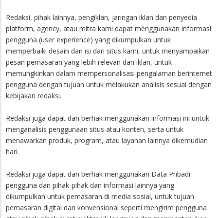
Redaksi, pihak lainnya, pengiklan, jaringan iklan dan penyedia
platform, agency, atau mitra kami dapat menggunakan informasi
pengguna (user experience) yang dikumpulkan untuk
memperbaiki desain dan isi dari situs kami, untuk menyampaikan
pesan pemasaran yang lebih relevan dan iklan, untuk
memungkinkan dalam mempersonalisasi pengalaman berinternet
pengguna dengan tujuan untuk melakukan analisis sesuai dengan
kebijakan redaksi.
Redaksi juga dapat dan berhak menggunakan informasi ini untuk
menganalisis penggunaan situs atau konten, serta untuk
menawarkan produk, program, atau layanan lainnya dikemudian
hari.
Redaksi juga dapat dan berhak menggunakan Data Pribadi
pengguna dan pihak-pihak dan informasi lainnya yang
dikumpulkan untuk pemasaran di media sosial, untuk tujuan
pemasaran digital dan konvensional seperti mengirim pengguna