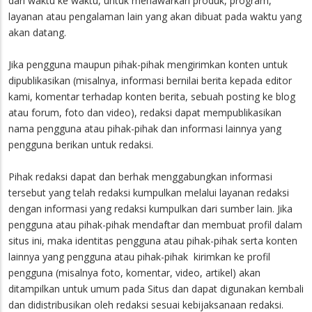
dari waktu ke waktu, untuk menawarkan produk, program,
layanan atau pengalaman lain yang akan dibuat pada waktu yang
akan datang.
Jika pengguna maupun pihak-pihak mengirimkan konten untuk
dipublikasikan (misalnya, informasi bernilai berita kepada editor
kami, komentar terhadap konten berita, sebuah posting ke blog
atau forum, foto dan video), redaksi dapat mempublikasikan
nama pengguna atau pihak-pihak dan informasi lainnya yang
pengguna berikan untuk redaksi.
Pihak redaksi dapat dan berhak menggabungkan informasi
tersebut yang telah redaksi kumpulkan melalui layanan redaksi
dengan informasi yang redaksi kumpulkan dari sumber lain. Jika
pengguna atau pihak-pihak mendaftar dan membuat profil dalam
situs ini, maka identitas pengguna atau pihak-pihak serta konten
lainnya yang pengguna atau pihak-pihak kirimkan ke profil
pengguna (misalnya foto, komentar, video, artikel) akan
ditampilkan untuk umum pada Situs dan dapat digunakan kembali
dan didistribusikan oleh redaksi sesuai kebijaksanaan redaksi.