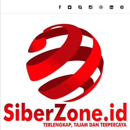
Skip
to
main
content