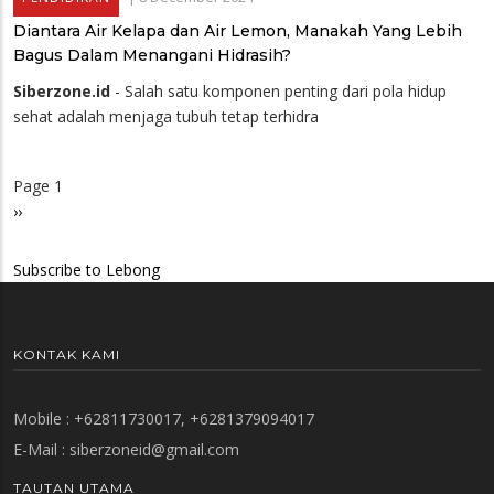
Diantara Air Kelapa dan Air Lemon, Manakah Yang Lebih
Bagus Dalam Menangani Hidrasih?
Siberzone.id
- Salah satu komponen penting dari pola hidup
sehat adalah menjaga tubuh tetap terhidra
Page 1
Pagination
Next
››
page
Subscribe to Lebong
KONTAK KAMI
Mobile : +62811730017, +6281379094017
E-Mail :
siberzoneid@gmail.com
TAUTAN UTAMA