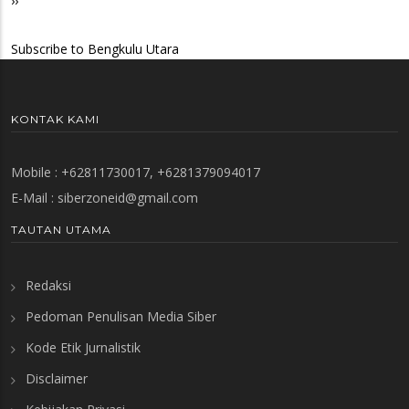
Next
››
page
Subscribe to Bengkulu Utara
KONTAK KAMI
Mobile : +62811730017, +6281379094017
E-Mail :
siberzoneid@gmail.com
TAUTAN UTAMA
Redaksi
Pedoman Penulisan Media Siber
Kode Etik Jurnalistik
Disclaimer