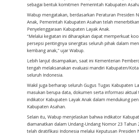
sebagai bentuk komitmen Pemerintah Kabupaten Asah
Wabup mengatakan, berdasarkan Peraturan Presiden N
Anak, Pemerintah Kabupaten Asahan telah menerbitka
Penyelenggaraan Kabupaten Layak Anak.
“Melalui kegiatan ini diharapkan dapat memperkuat ko
persepsi pentingnya sinergitas seluruh pihak dalam m
kembang anak,” ujar Wabup.
Lebih lanjut disampaikan, saat ini Kementerian Pembe
tengah melaksanakan evaluasi mandiri Kabupaten/Kota
seluruh Indonesia.
Wakil juga berharap seluruh Gugus Tugas Kabupaten L
masukan berupa data, dokumen serta informasi aktual t
indikator Kabupaten Layak Anak dalam mendukung pengi
Kabupaten Asahan.
Selain itu, Wabup menjelaskan bahwa indikator Kabupa
diamanatkan dalam Undang-Undang Nomor 23 Tahun 20
telah diratifikasi Indonesia melalui Keputusan Preside