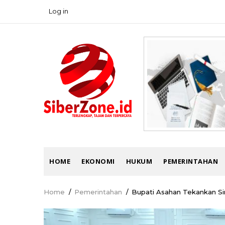
Skip
Log in
USER
to
ACCOUNT
main
MENU
content
MAIN
HOME
EKONOMI
HUKUM
PEMERINTAHAN
NAVIGATION
Home
/
Pemerintahan
/
Bupati Asahan Tekankan S
Breadcrumb