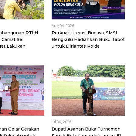
Aug 04, 2026
embangunan RTLH
Perkuat Literasi Budaya, SMSI
, Camat Sei
Bengkulu Hadiahkan Buku Tabot
rat Lakukan
untuk Dirlantas Polda
Jul 30, 2026
an Gelar Gerakan
Bupati Asahan Buka Turnamen
di Sekolah untuk
Sepak Bola Kemerdekaan ke-81