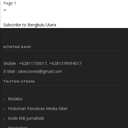
Page 1
Pagination
Next
››
page
Subscribe to Bengkulu Utara
KONTAK KAMI
Mobile : +62811730017, +6281379094017
E-Mail :
siberzoneid@gmail.com
TAUTAN UTAMA
Redaksi
Pedoman Penulisan Media Siber
Kode Etik Jurnalistik
Disclaimer