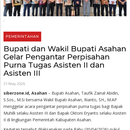
.
PEMERINTAHAN
Bupati dan Wakil Bupati Asahan
Gelar Pengantar Perpisahan
Purna Tugas Asisten II dan
Asisten III
31 May 2026
siberzone.id, Asahan
– Bupati Asahan, Taufik Zainal Abidin,
S.Sos., M.Si bersama Wakil Bupati Asahan, Rianto, SH., M.AP
menggelar acara pengantar perpisahan purna tugas bagi Bapak
Muhilli selaku Asisten III dan Bapak Oktoni Eryanto selaku Asisten
II di lingkungan Pemerintah Kabupaten Asahan.
Kegiatan tersebut dilaksanakan pada Rabu (30/04/2026) pukul