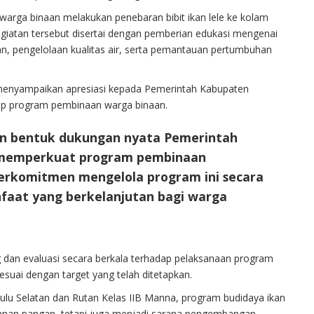
arga binaan melakukan penebaran bibit ikan lele ke kolam
giatan tersebut disertai dengan pemberian edukasi mengenai
kan, pengelolaan kualitas air, serta pemantauan pertumbuhan
., menyampaikan apresiasi kepada Pemerintah Kabupaten
dap program pembinaan warga binaan.
kan bentuk dukungan nyata Pemerintah
 memperkuat program pembinaan
erkomitmen mengelola program ini secara
faat yang berkelanjutan bagi warga
dan evaluasi secara berkala terhadap pelaksanaan program
esuai dengan target yang telah ditetapkan.
ulu Selatan dan Rutan Kelas IIB Manna, program budidaya ikan
hanan pangan, tetapi juga menjadi sarana pengembangan