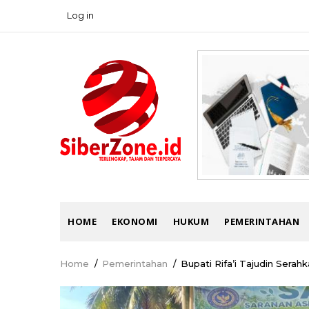
Skip
Log in
USER
to
ACCOUNT
main
MENU
content
MAIN
HOME
EKONOMI
HUKUM
PEMERINTAHAN
NAVIGATION
Home
/
Pemerintahan
/
Bupati Rifa’i Tajudin Ser
Breadcrumb