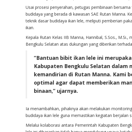
Usai prosesi penyerahan, petugas pembinaan bersama w
budidaya yang berada di kawasan SAE Rutan Manna. Ke
teknik dasar budidaya ikan lele, meliputi pemberian pa
ikan.
Kepala Rutan Kelas IIB Manna, Hannibal, S.Sos., M.Si
Bengkulu Selatan atas dukungan yang diberikan terha
“Bantuan bibit ikan lele ini merupa
Kabupaten Bengkulu Selatan dalam
kemandirian di Rutan Manna. Kami b
optimal agar dapat memberikan man
binaan,” ujarnya.
Ia menambahkan, pihaknya akan melakukan monitoring 
budidaya ikan lele guna memastikan kegiatan berjalan s
Melalui kolaborasi antara Pemerintah Kabupaten Bengk
lele ini diharapkan tidak hanya mendukung upaya keta