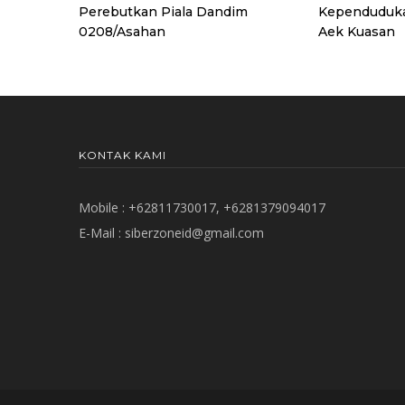
Perebutkan Piala Dandim
Kependuduka
0208/Asahan
Aek Kuasan
KONTAK KAMI
Mobile : +62811730017, +6281379094017
E-Mail :
siberzoneid@gmail.com