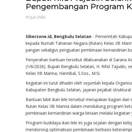
Pengembangan Program Ke
01 Jun 2026
Siberzone.id, Bengkulu Selatan
- Pemerintah Kabupat
kepada Rumah Tahanan Negara (Rutan) Kelas IIB Mann
pangan sekaligus penguatan pembinaan kemandirian ba
Penyerahan bantuan tersebut dilaksanakan di Sarana As
(1/6/2026). Bupati Bengkulu Selatan, H. Rifa’i Tajudin, 
Kelas IIB Manna, Hannibal, S.Sos., M.Si.
Kegiatan ini turut dihadiri oleh sejumlah kepala Organ
Kabupaten Bengkulu Selatan, jajaran pejabat struktural
Bantuan bibit ikan lele tersebut merupakan bagian dari
Rutan Kelas IIB Manna dalam mendukung program ketah
pembinaan kemandirian warga binaan melalui kegiatan y
Program budidaya ikan lele ini juga sejalan dengan ke
mendorong optimalisasi pembinaan berbasis keterampila