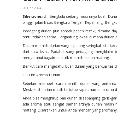
05 Dec 2024
Siberzone.id
- Bengkulu sedang musimnya buah Durian
pinggir jalan lintas Bengkulu Tengah-Kepahiang, Bengku
Pedagang durian pun sontak panen rezeki, dimana dag
tentu tidaklah sama. Tergantung lokasi di mana durian dij
Dalam memilih durian yang dipajang seringkali kita kec
dari kata lezat. Padahal sang pedagang mengklaim bu
mengetahui bagaimana trik memilih durian matang.
Berikut cara mengetahui buah durian yang berkualitas 
1. Cium Aroma Durian
Sebelum membeli, cara memilih durian yang pertama
Meski kulit durian masih tertutup rapat, namun aroma 
Anda bisa menghirup bau durian di sepanjang garis-garis
ada aroma atau sangat samar artinya durian masih m
matang. Disarankan untuk Anda mencari yang aromany