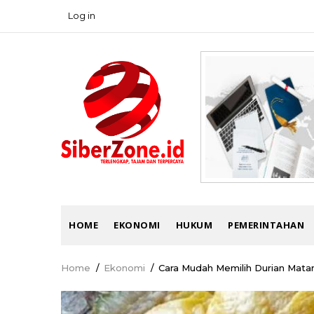
Skip
Log in
USER
to
ACCOUNT
main
MENU
content
MAIN
HOME
EKONOMI
HUKUM
PEMERINTAHAN
NAVIGATION
Home
/
Ekonomi
/
Cara Mudah Memilih Durian Mata
Breadcrumb