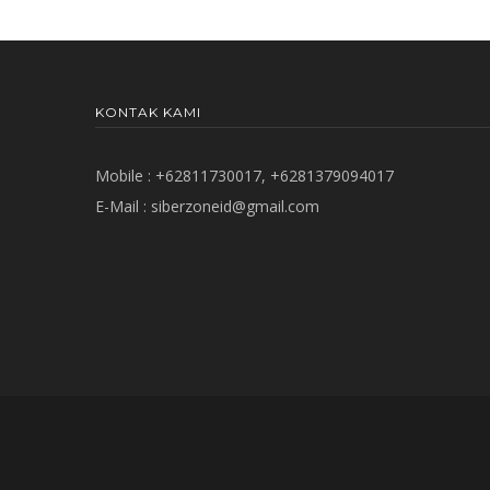
KONTAK KAMI
Mobile : +62811730017, +6281379094017
E-Mail :
siberzoneid@gmail.com