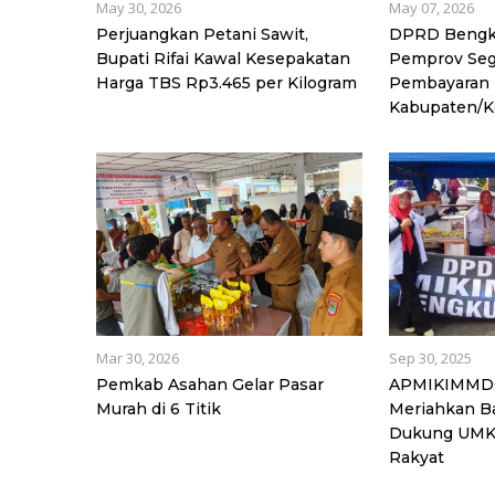
May 30, 2026
May 07, 2026
Perjuangkan Petani Sawit,
DPRD Bengk
Bupati Rifai Kawal Kesepakatan
Pemprov Seg
Harga TBS Rp3.465 per Kilogram
Pembayaran 
Kabupaten/K
Mar 30, 2026
Sep 30, 2025
Pemkab Asahan Gelar Pasar
APMIKIMMDO
Murah di 6 Titik
Meriahkan B
Dukung UMK
Rakyat