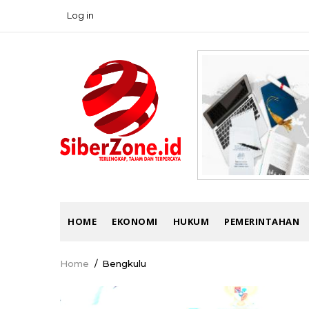
Skip
Log in
USER
to
ACCOUNT
main
MENU
content
MAIN
HOME
EKONOMI
HUKUM
PEMERINTAHAN
NAVIGATION
Home
/
Bengkulu
Breadcrumb