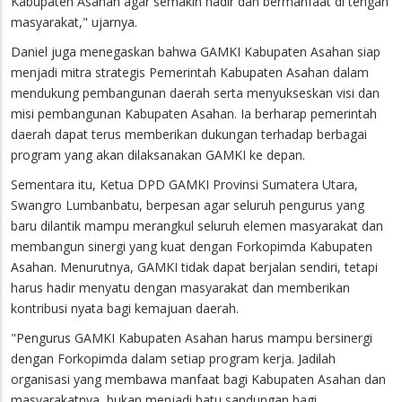
Kabupaten Asahan agar semakin hadir dan bermanfaat di tengah
masyarakat," ujarnya.
Daniel juga menegaskan bahwa GAMKI Kabupaten Asahan siap
menjadi mitra strategis Pemerintah Kabupaten Asahan dalam
mendukung pembangunan daerah serta menyukseskan visi dan
misi pembangunan Kabupaten Asahan. Ia berharap pemerintah
daerah dapat terus memberikan dukungan terhadap berbagai
program yang akan dilaksanakan GAMKI ke depan.
Sementara itu, Ketua DPD GAMKI Provinsi Sumatera Utara,
Swangro Lumbanbatu, berpesan agar seluruh pengurus yang
baru dilantik mampu merangkul seluruh elemen masyarakat dan
membangun sinergi yang kuat dengan Forkopimda Kabupaten
Asahan. Menurutnya, GAMKI tidak dapat berjalan sendiri, tetapi
harus hadir menyatu dengan masyarakat dan memberikan
kontribusi nyata bagi kemajuan daerah.
"Pengurus GAMKI Kabupaten Asahan harus mampu bersinergi
dengan Forkopimda dalam setiap program kerja. Jadilah
organisasi yang membawa manfaat bagi Kabupaten Asahan dan
masyarakatnya, bukan menjadi batu sandungan bagi