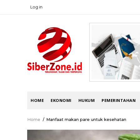
Skip
Log in
USER
to
ACCOUNT
main
MENU
content
MAIN
HOME
EKONOMI
HUKUM
PEMERINTAHAN
NAVIGATION
Home
/
Manfaat makan pare untuk kesehatan
Breadcrumb