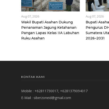
Aug 07, 2026
Aug 07, 2026
Wakil Bupati Asahan Dukung
Bupati Asaha
Penanaman Jagung Ketahanan
Pengurus DH
Pangan Lapas Kelas IIA Labuhan
Sumatera Uta
Ruku Asahan
2026–2031
KONTAK KAMI
Mobile : +62811730017, +6281379094017
E-Mail :
siberzoneid@gmail.com