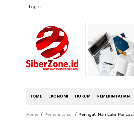
Skip
Log in
USER
to
ACCOUNT
main
MENU
content
MAIN
HOME
EKONOMI
HUKUM
PEMERINTAHAN
NAVIGATION
Home
/
Pemerintahan
/
Peringati Hari Lahir Panca
Breadcrumb