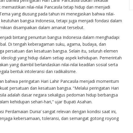
an bahwa peringatan Hari Lahir Pancasila bukan sekadar
emastikan nilai-nilai Pancasila tetap hidup dan menjadi
ema yang diusung pada tahun ini menegaskan bahwa nilai-
a keutuhan bangsa Indonesia, tetapi juga menjadi fondasi dalam
mikian disampaikan dalam amanat tersebut.
i menjadi bintang penuntun bangsa Indonesia dalam menghadapi
lobal. Di tengah keberagaman suku, agama, budaya, dan
 persatuan dan kesatuan bangsa. Selain itu, seluruh elemen
 ideologi yang hidup dalam setiap aspek kehidupan. Pemerintah
an yang diambil berlandaskan nilai-nilai keadilan sosial serta
la bentuk intoleransi dan radikalisme.
an bahwa peringatan Hari Lahir Pancasila menjadi momentum
uat persatuan dan kesatuan bangsa. “Melalui peringatan Hari
casila adalah dasar negara sekaligus pedoman hidup berbangsa
lam kehidupan sehari-hari,” ujar Bupati Asahan.
 Perdamaian Dunia’ sangat relevan dengan kondisi saat ini,
menjaga kebersamaan, toleransi, dan semangat gotong royong