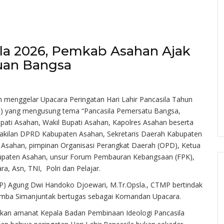
sila 2026, Pemkab Asahan Ajak
uan Bangsa
menggelar Upacara Peringatan Hari Lahir Pancasila Tahun
26) yang mengusung tema “Pancasila Pemersatu Bangsa,
upati Asahan, Wakil Bupati Asahan, Kapolres Asahan beserta
rwakilan DPRD Kabupaten Asahan, Sekretaris Daerah Kabupaten
i Asahan, pimpinan Organisasi Perangkat Daerah (OPD), Ketua
paten Asahan, unsur Forum Pembauran Kebangsaan (FPK),
ra, Asn, TNI, Polri dan Pelajar.
(P) Agung Dwi Handoko Djoewari, M.Tr.Opsla., CTMP bertindak
 Rimba Simanjuntak bertugas sebagai Komandan Upacara.
kan amanat Kepala Badan Pembinaan Ideologi Pancasila