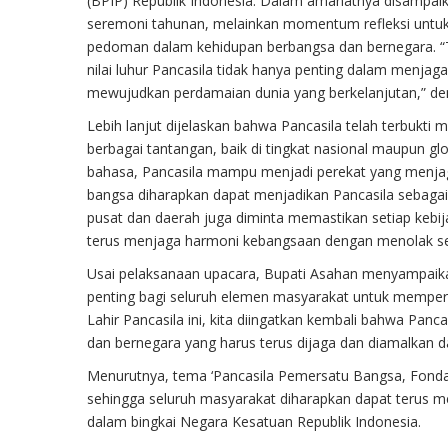
(BPIP) Republik Indonesia. Dalam amanatnya disampaik
seremoni tahunan, melainkan momentum refleksi untuk m
pedoman dalam kehidupan berbangsa dan bernegara. “T
nilai luhur Pancasila tidak hanya penting dalam menjag
mewujudkan perdamaian dunia yang berkelanjutan,” de
Lebih lanjut dijelaskan bahwa Pancasila telah terbukt
berbagai tantangan, baik di tingkat nasional maupun g
bahasa, Pancasila mampu menjadi perekat yang menjaga
bangsa diharapkan dapat menjadikan Pancasila sebagai
pusat dan daerah juga diminta memastikan setiap kebijak
terus menjaga harmoni kebangsaan dengan menolak sega
Usai pelaksanaan upacara, Bupati Asahan menyampaik
penting bagi seluruh elemen masyarakat untuk memperk
Lahir Pancasila ini, kita diingatkan kembali bahwa Pan
dan bernegara yang harus terus dijaga dan diamalkan da
Menurutnya, tema ‘Pancasila Pemersatu Bangsa, Fondasi
sehingga seluruh masyarakat diharapkan dapat terus 
dalam bingkai Negara Kesatuan Republik Indonesia.