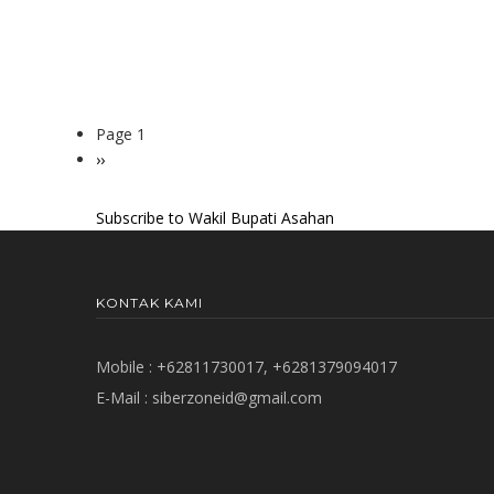
Page 1
Pagination
Next
››
page
Subscribe to Wakil Bupati Asahan
KONTAK KAMI
Mobile : +62811730017, +6281379094017
E-Mail :
siberzoneid@gmail.com