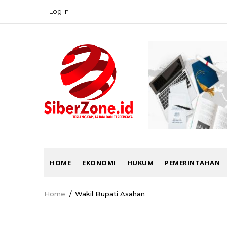
Skip
Log in
USER
to
ACCOUNT
main
MENU
content
MAIN
HOME
EKONOMI
HUKUM
PEMERINTAHAN
NAVIGATION
Home
/
Wakil Bupati Asahan
Breadcrumb