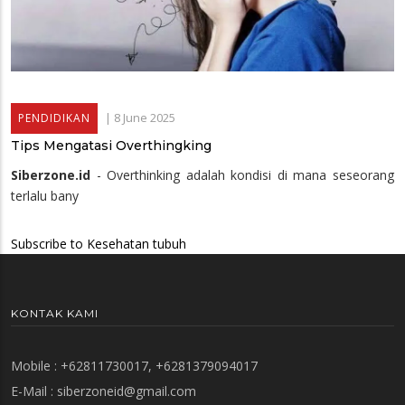
|
8 June 2025
PENDIDIKAN
Tips Mengatasi Overthingking
Siberzone.id
- Overthinking adalah kondisi di mana seseorang
terlalu bany
Subscribe to Kesehatan tubuh
KONTAK KAMI
Mobile : +62811730017, +6281379094017
E-Mail :
siberzoneid@gmail.com