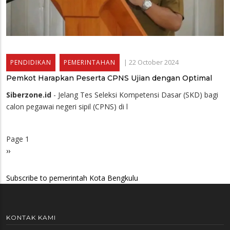
|
22 October 2024
PENDIDIKAN
PEMERINTAHAN
Pemkot Harapkan Peserta CPNS Ujian dengan Optimal
Siberzone.id
- Jelang Tes Seleksi Kompetensi Dasar (SKD) bagi
calon pegawai negeri sipil (CPNS) di l
Page 1
Pagination
Next
››
page
Subscribe to pemerintah Kota Bengkulu
KONTAK KAMI