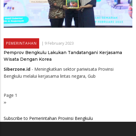
|
9 February 2023
PEMERINTAHAN
Pemprov Bengkulu Lakukan Tandatangani Kerjasama
Wisata Dengan Korea
Siberzone.id
- Meningkatkan sektor pariwisata Provinsi
Bengkulu melalui kerjasama lintas negara, Gub
Page 1
Pagination
Next
››
page
Subscribe to Pemerintahan Provinsi Bengkulu