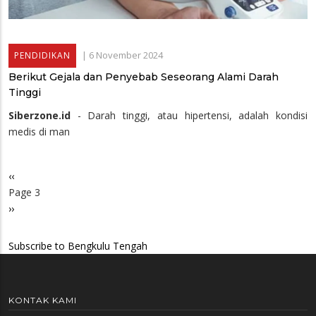
|
6 November 2024
PENDIDIKAN
Berikut Gejala dan Penyebab Seseorang Alami Darah
Tinggi
Siberzone.id
- Darah tinggi, atau hipertensi, adalah kondisi
medis di man
Previous
‹‹
Pagination
page
Page 3
Next
››
page
Subscribe to Bengkulu Tengah
KONTAK KAMI