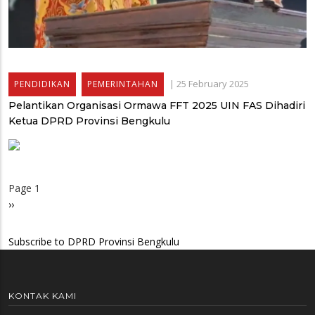
|
25 February 2025
PENDIDIKAN
PEMERINTAHAN
Pelantikan Organisasi Ormawa FFT 2025 UIN FAS Dihadiri
Ketua DPRD Provinsi Bengkulu
Page 1
Pagination
Next
››
page
Subscribe to DPRD Provinsi Bengkulu
KONTAK KAMI