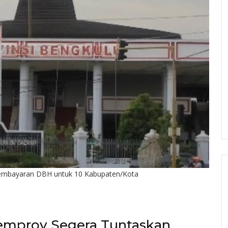
embayaran DBH untuk 10 Kabupaten/Kota
mprov Segera Tuntaskan