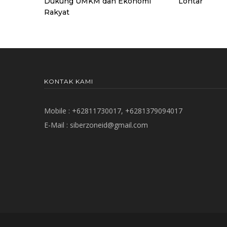
Dukung UMKM dan Ekonomi
Lontar
Rakyat
KONTAK KAMI
Mobile : +62811730017, +6281379094017
E-Mail :
siberzoneid@gmail.com