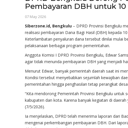
Pembayaran DBH untuk 10
07 May 2026
Siberzone.id, Bengkulu
– DPRD Provinsi Bengkulu me
realisasi pembayaran Dana Bagi Hasil (DBH) kepada 10 
Keterlambatan penyaluran dana tersebut dinilai mulai 
pelaksanaan berbagai program pemerintahan.
Anggota Komisi I DPRD Provinsi Bengkulu, Edwar Sam
agar tidak menunda pembayaran DBH yang menjadi ha
Menurut Edwar, banyak pemerintah daerah saat ini meng
Kondisi tersebut menyebabkan sejumlah kewajiban daer
pemerintahan hingga penghasilan tetap perangkat desa
“Kita mendorong Pemerintah Provinsi Bengkulu untuk 
kabupaten dan kota. Karena banyak kegiatan di daerah
(7/5/2026).
Ia menjelaskan, DPRD telah menerima laporan dari Ba
mengenai perkembangan pembayaran DBH. Dari laporan 