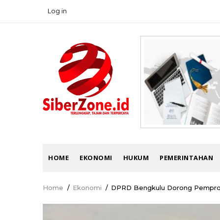
Skip
Log in
USER
to
ACCOUNT
main
MENU
content
MAIN
HOME
EKONOMI
HUKUM
PEMERINTAHAN
NAVIGATION
Home
/
Ekonomi
/
DPRD Bengkulu Dorong Pemprov
Breadcrumb