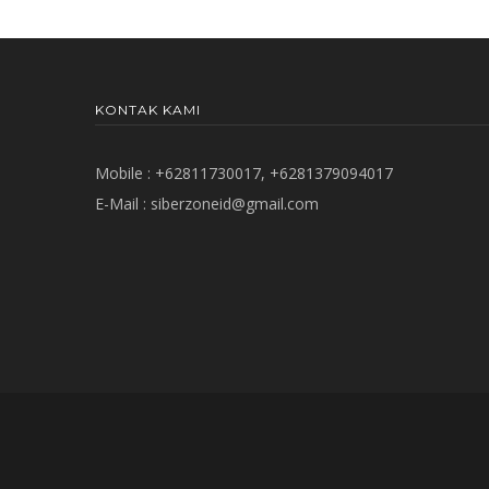
KONTAK KAMI
Mobile : +62811730017, +6281379094017
E-Mail :
siberzoneid@gmail.com