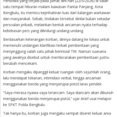
Peristiwa yang terjadi pada Jumat dini hari (22/5/2026) di salah
satu tempat hiburan malam kawasan Pantai Panjang, Kota
Bengkulu, itu memicu keprihatinan luas dari kalangan wartawan
dan masyarakat. Sebab, tindakan tersebut dinilai bukan sekadar
persoalan pribadi, melainkan bentuk ancaman nyata terhadap
kebebasan pers yang dilindungi undang-undang.
Berdasarkan keterangan korban, dirinya datang ke lokasi untuk
memenuhi undangan klarifikasi terkait pemberitaan yang
menyinggung salah satu pihak berinisial TW. Namun suasana
yang awalnya disebut untuk membicarakan pemberitaan justru
berubah mencekam.
Korban mengaku dipanggil keluar ruangan oleh sejumlah orang,
lalu mendapat tekanan, intimidasi verbal, hingga ancaman
menggunakan benda yang menyerupai pistol laras pendek.
“Saya merasa nyawa saya terancam. Saya diancam akan dibunuh
menggunakan benda menyerupai pistol,” ujar Arief usai melapor
ke SPKT Polda Bengkulu.
Tak hanya itu, korban juga mengaku sempat diseret keluar area