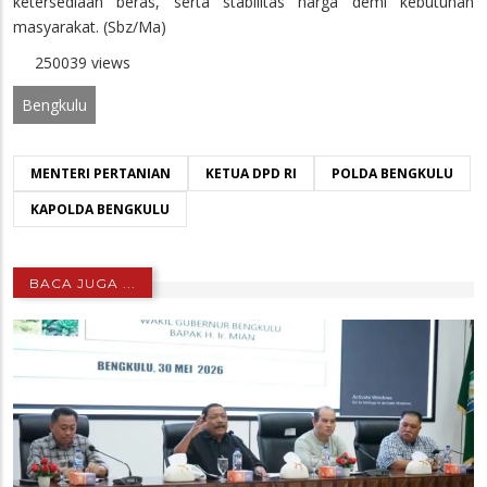
ketersediaan beras, serta stabilitas harga demi kebutuhan
masyarakat. (Sbz/Ma)
250039 views
Bengkulu
MENTERI PERTANIAN
KETUA DPD RI
POLDA BENGKULU
KAPOLDA BENGKULU
BACA JUGA ...